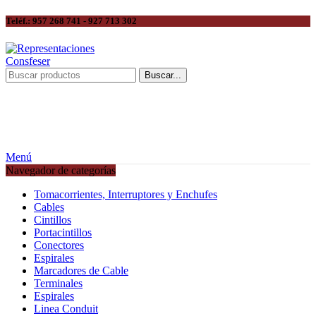
Teléf.: 957 268 741 - 927 713 302
Buscar...
Menú
Navegador de categorías
Tomacorrientes, Interruptores y Enchufes
Cables
Cintillos
Portacintillos
Conectores
Espirales
Marcadores de Cable
Terminales
Espirales
Linea Conduit