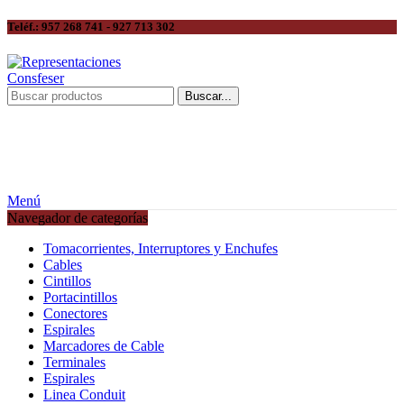
Teléf.: 957 268 741 - 927 713 302
Buscar...
Menú
Navegador de categorías
Tomacorrientes, Interruptores y Enchufes
Cables
Cintillos
Portacintillos
Conectores
Espirales
Marcadores de Cable
Terminales
Espirales
Linea Conduit