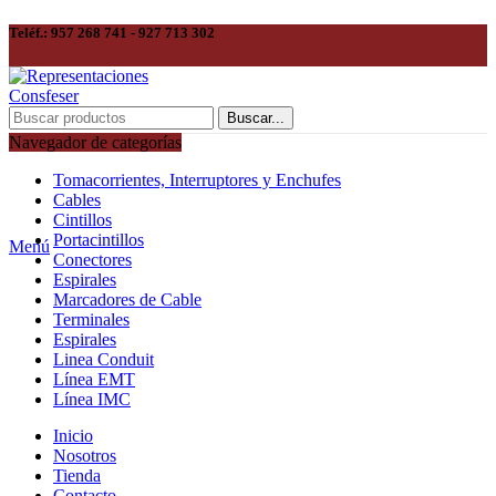
Teléf.: 957 268 741 - 927 713 302
Buscar...
Navegador de categorías
Tomacorrientes, Interruptores y Enchufes
Cables
Cintillos
Portacintillos
Menú
Conectores
Espirales
Marcadores de Cable
Terminales
Espirales
Linea Conduit
Línea EMT
Línea IMC
Inicio
Nosotros
Tienda
Contacto