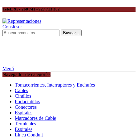
Teléf.: 957 268 741 - 927 713 302
Buscar...
Menú
Navegador de categorías
Tomacorrientes, Interruptores y Enchufes
Cables
Cintillos
Portacintillos
Conectores
Espirales
Marcadores de Cable
Terminales
Espirales
Linea Conduit