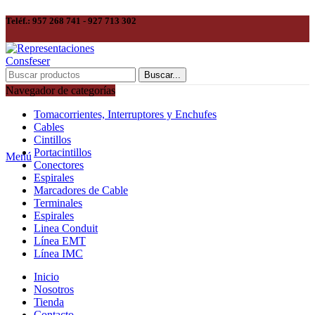
Teléf.: 957 268 741 - 927 713 302
Buscar...
Navegador de categorías
Tomacorrientes, Interruptores y Enchufes
Cables
Cintillos
Portacintillos
Menú
Conectores
Espirales
Marcadores de Cable
Terminales
Espirales
Linea Conduit
Línea EMT
Línea IMC
Inicio
Nosotros
Tienda
Contacto