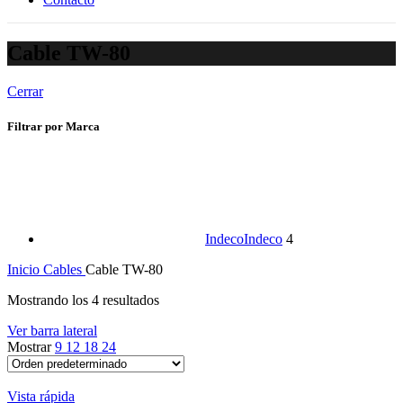
Cable TW-80
Cerrar
Filtrar por Marca
Indeco
Indeco
4
Inicio
Cables
Cable TW-80
Mostrando los 4 resultados
Ver barra lateral
Mostrar
9
12
18
24
Vista rápida