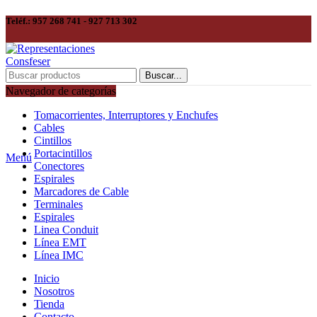
Teléf.: 957 268 741 - 927 713 302
Buscar...
Navegador de categorías
Tomacorrientes, Interruptores y Enchufes
Cables
Cintillos
Portacintillos
Menú
Conectores
Espirales
Marcadores de Cable
Terminales
Espirales
Linea Conduit
Línea EMT
Línea IMC
Inicio
Nosotros
Tienda
Contacto