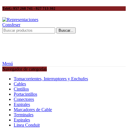
Teléf.: 957 268 741 - 927 713 302
Buscar...
Menú
Navegador de categorías
Tomacorrientes, Interruptores y Enchufes
Cables
Cintillos
Portacintillos
Conectores
Espirales
Marcadores de Cable
Terminales
Espirales
Linea Conduit