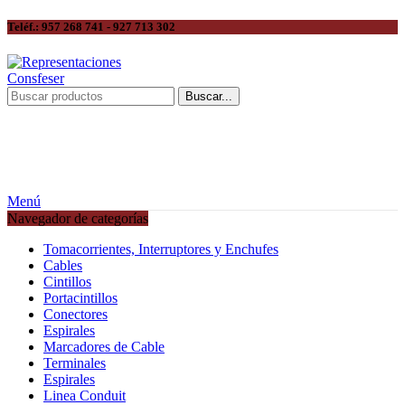
Teléf.: 957 268 741 - 927 713 302
Buscar...
Menú
Navegador de categorías
Tomacorrientes, Interruptores y Enchufes
Cables
Cintillos
Portacintillos
Conectores
Espirales
Marcadores de Cable
Terminales
Espirales
Linea Conduit