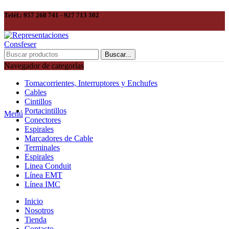
Teléf.: 957 268 741 - 927 713 302
Buscar...
Navegador de categorías
Tomacorrientes, Interruptores y Enchufes
Cables
Cintillos
Portacintillos
Menú
Conectores
Espirales
Marcadores de Cable
Terminales
Espirales
Linea Conduit
Línea EMT
Línea IMC
Inicio
Nosotros
Tienda
Contacto