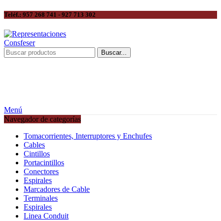
Teléf.: 957 268 741 - 927 713 302
Buscar...
Menú
Navegador de categorías
Tomacorrientes, Interruptores y Enchufes
Cables
Cintillos
Portacintillos
Conectores
Espirales
Marcadores de Cable
Terminales
Espirales
Linea Conduit