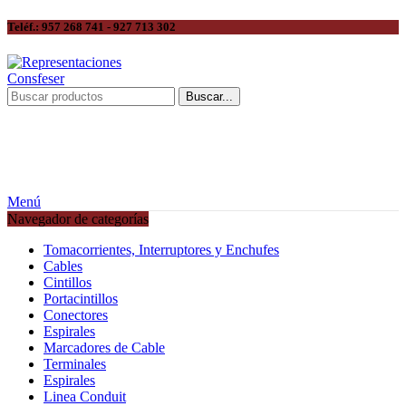
Teléf.: 957 268 741 - 927 713 302
Buscar...
Menú
Navegador de categorías
Tomacorrientes, Interruptores y Enchufes
Cables
Cintillos
Portacintillos
Conectores
Espirales
Marcadores de Cable
Terminales
Espirales
Linea Conduit