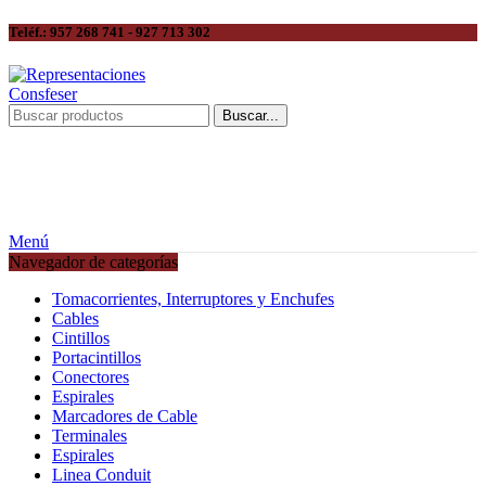
Teléf.: 957 268 741 - 927 713 302
Buscar...
Menú
Navegador de categorías
Tomacorrientes, Interruptores y Enchufes
Cables
Cintillos
Portacintillos
Conectores
Espirales
Marcadores de Cable
Terminales
Espirales
Linea Conduit