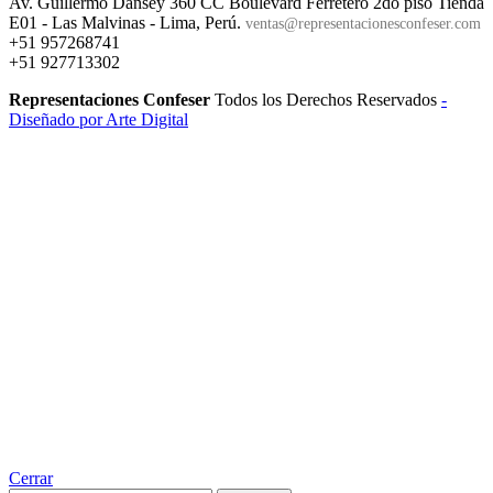
Av. Guillermo Dansey 360 CC Boulevard Ferretero 2do piso Tienda
E01 - Las Malvinas - Lima, Perú.
ventas@representacionesconfeser.com
+51 957268741
+51 927713302
Representaciones Confeser
Todos los Derechos Reservados
-
Diseñado por Arte Digital
Cerrar