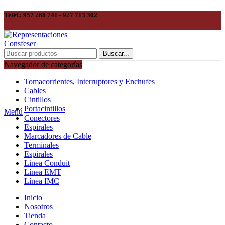
Teléf.: 957 268 741 - 927 713 302
Buscar...
Navegador de categorías
Tomacorrientes, Interruptores y Enchufes
Cables
Cintillos
Portacintillos
Menú
Conectores
Espirales
Marcadores de Cable
Terminales
Espirales
Linea Conduit
Línea EMT
Línea IMC
Inicio
Nosotros
Tienda
Contacto